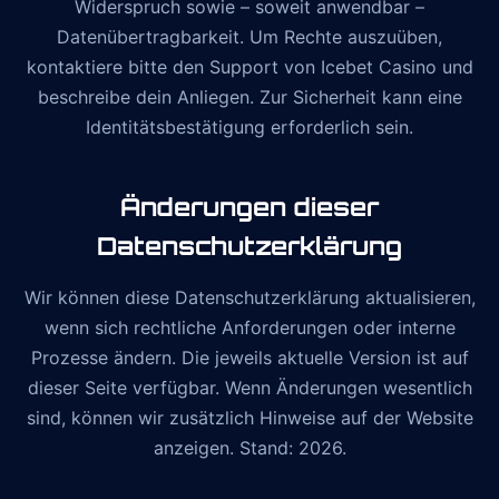
Widerspruch sowie – soweit anwendbar –
Datenübertragbarkeit. Um Rechte auszuüben,
kontaktiere bitte den Support von Icebet Casino und
beschreibe dein Anliegen. Zur Sicherheit kann eine
Identitätsbestätigung erforderlich sein.
Änderungen dieser
Datenschutzerklärung
Wir können diese Datenschutzerklärung aktualisieren,
wenn sich rechtliche Anforderungen oder interne
Prozesse ändern. Die jeweils aktuelle Version ist auf
dieser Seite verfügbar. Wenn Änderungen wesentlich
sind, können wir zusätzlich Hinweise auf der Website
anzeigen. Stand: 2026.